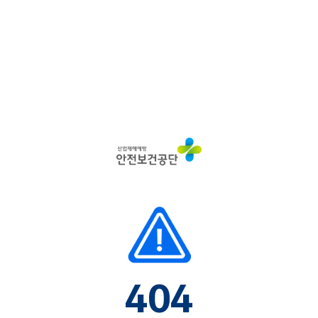
산
업
재
해
예
방
안
전
보
건
공
단
404