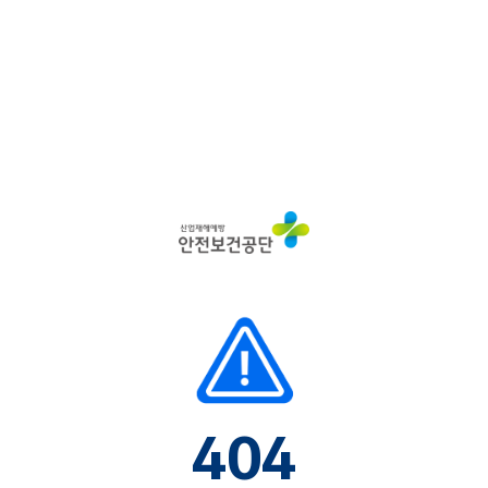
산
업
재
해
예
방
안
전
보
건
공
단
404