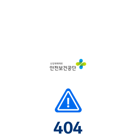
산
업
재
해
예
방
안
전
보
건
공
단
404