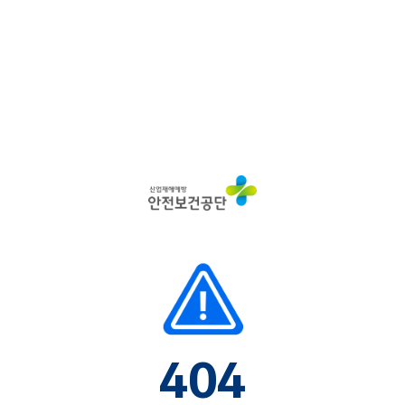
산
업
재
해
예
방
안
전
보
건
공
단
404